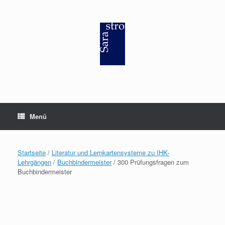
Zum
Inhalt
springen
Menü
Startseite
/
Literatur und Lernkartensysteme zu IHK-
Lehrgängen
/
Buchbindermeister
/ 300 Prüfungsfragen zum
Buchbindermeister