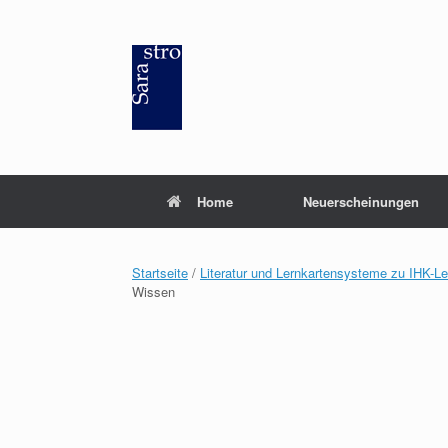
Zum
Inhalt
springen
Home
Neuerscheinungen
Startseite
/
Literatur und Lernkartensysteme zu IHK-L
Wissen