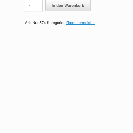
Zimmerermeister
In den Warenkorb
-
Das
prüfungsrelevante
Art.-Nr.:
574
Kategorie:
Zimmerermeister
Wissen
quantity