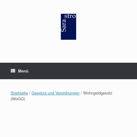
Zum
Inhalt
springen
Menü
Startseite
/
Gesetze und Verordnungen
/ Wohngeldgesetz
(WoGG)