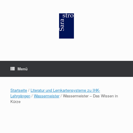
Zum
Inhalt
springen
Menü
Startseite
/
Literatur und Lernkartensysteme zu IHK-
Lehrgängen
/
Wassermeister
/ Wassermeister – Das Wissen in
Kürze