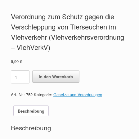
Verordnung zum Schutz gegen die
Verschleppung von Tierseuchen im
Viehverkehr (Viehverkehrsverordnung
– ViehVerkV)
9,90
€
Verordnung
In den Warenkorb
zum
Schutz
gegen
Art.-Nr.:
752
Kategorie:
Gesetze und Verordnungen
die
Verschleppung
von
Beschreibung
Tierseuchen
im
Beschreibung
Viehverkehr
(Viehverkehrsverordnung
-