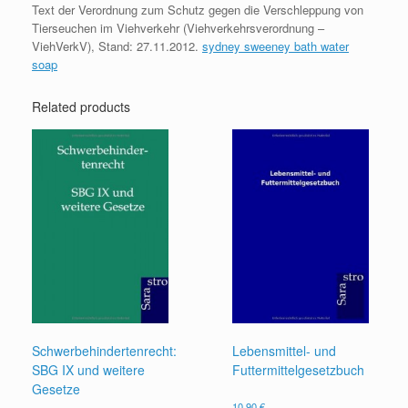
Text der Verordnung zum Schutz gegen die Verschleppung von
ViehVerkV)
Tierseuchen im Viehverkehr (Viehverkehrsverordnung –
quantity
ViehVerkV), Stand: 27.11.2012.
sydney sweeney bath water
soap
Related products
Schwerbehindertenrecht:
Lebensmittel- und
SBG IX und weitere
Futtermittelgesetzbuch
Gesetze
10,90
€