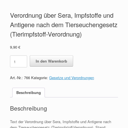
Verordnung über Sera, Impfstoffe und
Antigene nach dem Tierseuchengesetz
(Tierimpfstoff-Verordnung)
9,90
€
Verordnung
In den Warenkorb
über
Sera,
Impfstoffe
Art.-Nr.:
766
Kategorie:
Gesetze und Verordnungen
und
Antigene
nach
Beschreibung
dem
Tierseuchengesetz
Beschreibung
(Tierimpfstoff-
Verordnung)
quantity
Text der Verordnung über Sera, Impfstoffe und Antigene nach
dem Tierseuchengesetz (Tierimpfstoff-Verordnung), Stand: