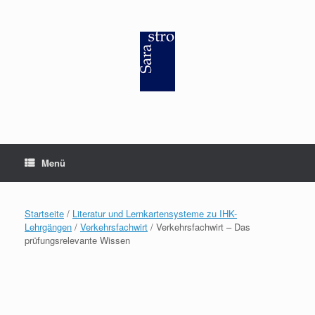
Zum
Inhalt
springen
Menü
Startseite
/
Literatur und Lernkartensysteme zu IHK-
Lehrgängen
/
Verkehrsfachwirt
/ Verkehrsfachwirt – Das
prüfungsrelevante Wissen