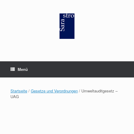
Zum
Inhalt
springen
Menü
Startseite
/
Gesetze und Verordnungen
/ Umweltauditgesetz –
UAG