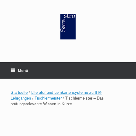
Zum
Inhalt
springen
Menü
Startseite
/
Literatur und Lernkartensysteme zu IHK-
Lehrgängen
/
Tischlermeister
/ Tischlermeister – Das
prüfungsrelevante Wissen in Kürze