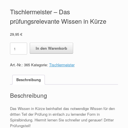
Tischlermeister – Das
prüfungsrelevante Wissen in Kürze
29,95
€
Tischlermeister
In den Warenkorb
-
Das
prüfungsrelevante
Art.-Nr.:
365
Kategorie:
Tischlermeister
Wissen
in
Kürze
Beschreibung
quantity
Beschreibung
Das Wissen in Kürze beinhaltet das notwendige Wissen für den
dritten Teil der Prüfung in einfach zu lernender Form in
Spiralbindung. Hiermit lernen Sie schneller und genauer! Dritter
Prüfungsteil!