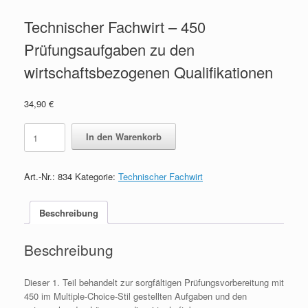
Technischer Fachwirt – 450
Prüfungsaufgaben zu den
wirtschaftsbezogenen Qualifikationen
34,90
€
Technischer
In den Warenkorb
Fachwirt
-
450
Art.-Nr.:
834
Kategorie:
Technischer Fachwirt
Prüfungsaufgaben
zu
den
Beschreibung
wirtschaftsbezogenen
Qualifikationen
Beschreibung
quantity
Dieser 1. Teil behandelt zur sorgfältigen Prüfungsvorbereitung mit
450 im Multiple-Choice-Stil gestellten Aufgaben und den