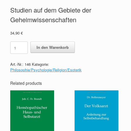
Studien auf dem Gebiete der
Geheimwissenschaften
34,90
€
Studien
In den Warenkorb
auf
dem
Gebiete
Art.-Nr.:
146
Kategorie:
der
Philosophie/Psychologie/Religion/Esoterik
Geheimwissenschaften
quantity
Related products