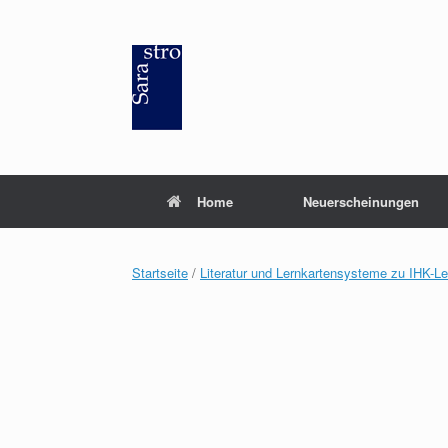
Zum
Inhalt
springen
Home
Neuerscheinungen
Startseite
/
Literatur und Lernkartensysteme zu IHK-L