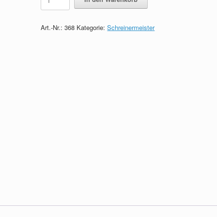
-
Das
Wissen
Art.-Nr.:
368
Kategorie:
Schreinermeister
in
Kürze
quantity