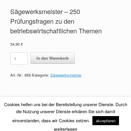
Sägewerksmeister – 250
Prüfungsfragen zu den
betriebswirtschaftlichen Themen
34,90
€
Sägewerksmeister
In den Warenkorb
-
250
Prüfungsfragen
Art.-Nr.:
858
Kategorie:
Sägewerksmeister
zu
den
betriebswirtschaftlichen
Themen
quantity
Cookies helfen uns bei der Bereitstellung unserer Dienste. Durch
die Nutzung unserer Dienste erklären Sie sich damit
einverstanden, dass wir Cookies setzen.
akzeptieren
Theme by
SiteOrigin
weiterlesen