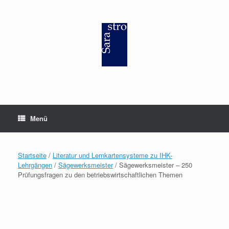
Zum
Inhalt
springen
Menü
Startseite
/
Literatur und Lernkartensysteme zu IHK-
Lehrgängen
/
Sägewerksmeister
/ Sägewerksmeister – 250
Prüfungsfragen zu den betriebswirtschaftlichen Themen