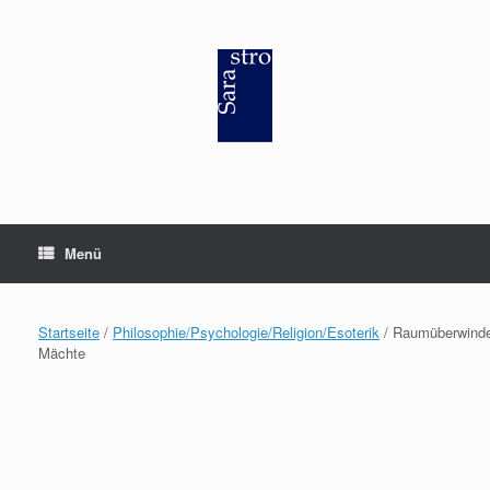
Zum
Inhalt
springen
Menü
Startseite
/
Philosophie/Psychologie/Religion/Esoterik
/ Raumüberwind
Mächte