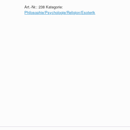
Art.-Nr.:
238
Kategorie:
Philosophie/Psychologie/Religion/Esoterik