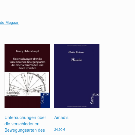
ude Megaan
Untersuchungen über
Amadis
die verschiedenen
Bewegungsarten des
24,90
€