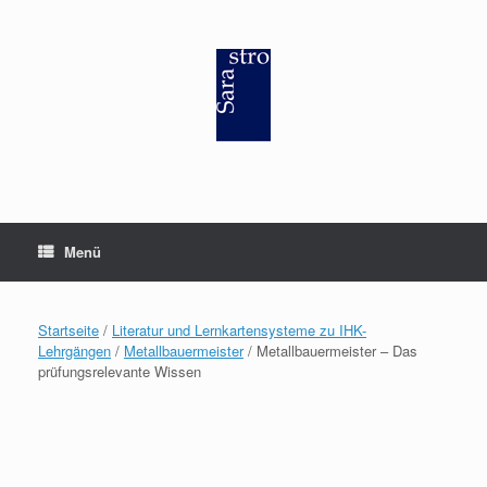
Zum
Inhalt
springen
Menü
Startseite
/
Literatur und Lernkartensysteme zu IHK-
Lehrgängen
/
Metallbauermeister
/ Metallbauermeister – Das
prüfungsrelevante Wissen