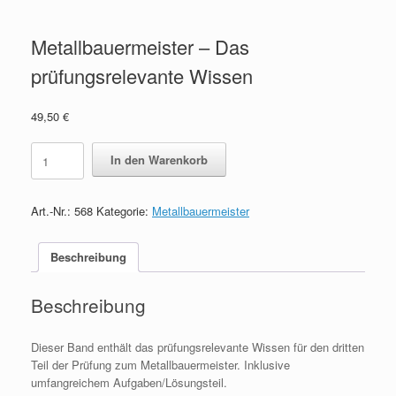
Metallbauermeister – Das
prüfungsrelevante Wissen
49,50
€
Metallbauermeister
In den Warenkorb
-
Das
prüfungsrelevante
Art.-Nr.:
568
Kategorie:
Metallbauermeister
Wissen
quantity
Beschreibung
Beschreibung
Dieser Band enthält das prüfungsrelevante Wissen für den dritten
Teil der Prüfung zum Metallbauermeister. Inklusive
umfangreichem Aufgaben/Lösungsteil.