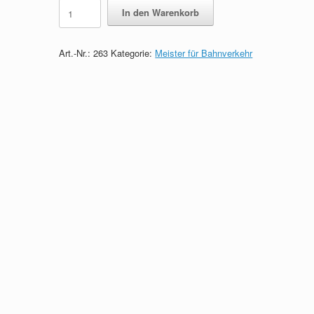
Meister
In den Warenkorb
für
Bahnverkehr
-
Art.-Nr.:
263
Kategorie:
Meister für Bahnverkehr
Das
prüfungsrelevante
Wissen
quantity