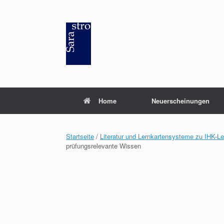
Zum
Inhalt
springen
Home
Neuerscheinungen
Startseite
/
Literatur und Lernkartensysteme zu IHK-L
prüfungsrelevante Wissen