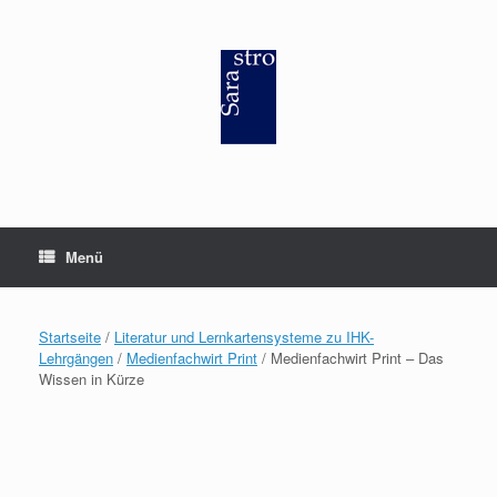
Zum
Inhalt
springen
Menü
Startseite
/
Literatur und Lernkartensysteme zu IHK-
Lehrgängen
/
Medienfachwirt Print
/ Medienfachwirt Print – Das
Wissen in Kürze