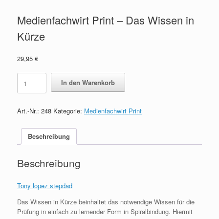
Medienfachwirt Print – Das Wissen in
Kürze
29,95
€
Medienfachwirt
In den Warenkorb
Print
-
Das
Art.-Nr.:
248
Kategorie:
Medienfachwirt Print
Wissen
in
Kürze
Beschreibung
quantity
Beschreibung
Tony lopez stepdad
Das Wissen in Kürze beinhaltet das notwendige Wissen für die
Prüfung in einfach zu lernender Form in Spiralbindung. Hiermit