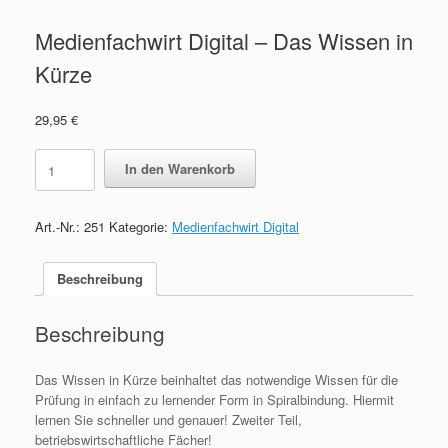
Medienfachwirt Digital – Das Wissen in
Kürze
29,95
€
Medienfachwirt
In den Warenkorb
Digital
-
Das
Art.-Nr.:
251
Kategorie:
Medienfachwirt Digital
Wissen
in
Kürze
Beschreibung
quantity
Beschreibung
Das Wissen in Kürze beinhaltet das notwendige Wissen für die
Prüfung in einfach zu lernender Form in Spiralbindung. Hiermit
lernen Sie schneller und genauer! Zweiter Teil,
betriebswirtschaftliche Fächer!