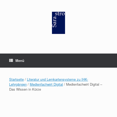
Zum
Inhalt
springen
Menü
Startseite
/
Literatur und Lernkartensysteme zu IHK-
Lehrgängen
/
Medienfachwirt Digital
/ Medienfachwirt Digital –
Das Wissen in Kürze