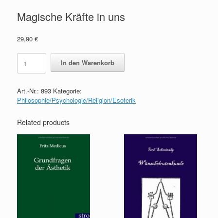
Magische Kräfte in uns
29,90
€
Magische
In den Warenkorb
Kräfte
in
uns
Art.-Nr.:
893
Kategorie:
quantity
Philosophie/Psychologie/Religion/Esoterik
Related products