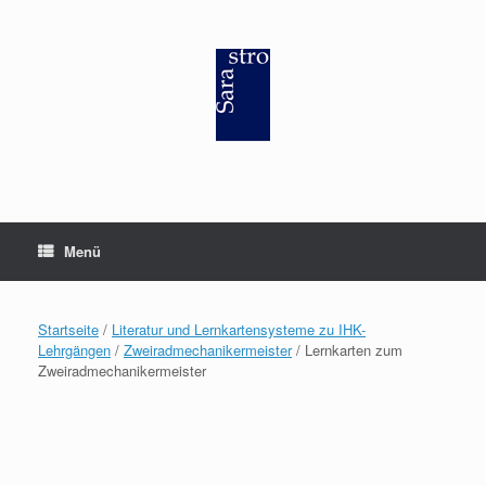
Zum
Inhalt
springen
Menü
Startseite
/
Literatur und Lernkartensysteme zu IHK-
Lehrgängen
/
Zweiradmechanikermeister
/ Lernkarten zum
Zweiradmechanikermeister