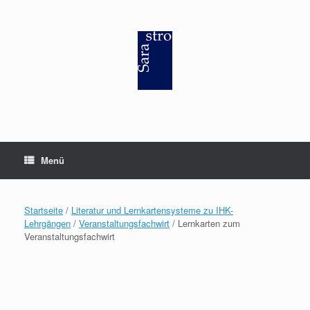
Zum
Inhalt
springen
Menü
Startseite
/
Literatur und Lernkartensysteme zu IHK-
Lehrgängen
/
Veranstaltungsfachwirt
/ Lernkarten zum
Veranstaltungsfachwirt