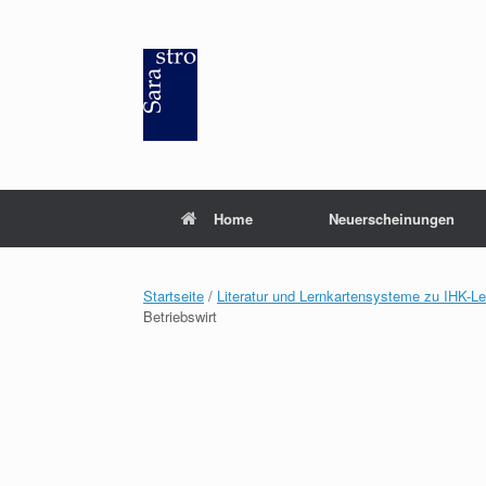
Zum
Inhalt
springen
Home
Neuerscheinungen
Startseite
/
Literatur und Lernkartensysteme zu IHK-L
Betriebswirt