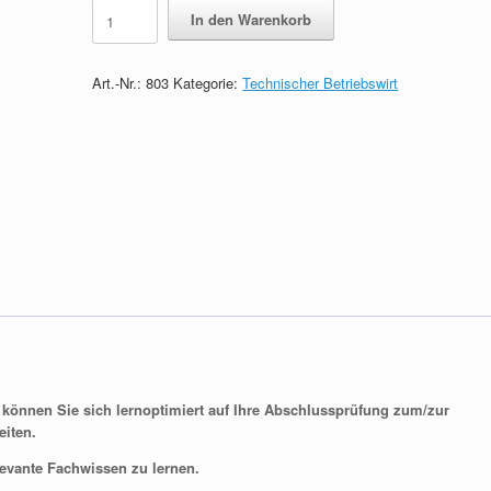
Lernkarten
In den Warenkorb
zum
Technischen
Betriebswirt
Art.-Nr.:
803
Kategorie:
Technischer Betriebswirt
quantity
) können Sie sich lernoptimiert auf Ihre Abschlussprüfung zum/zur
eiten.
levante Fachwissen zu lernen.