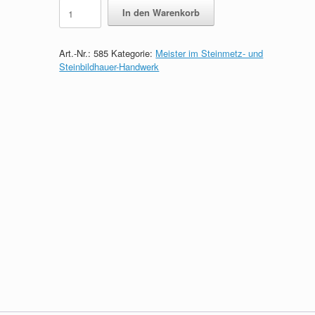
Lernkarten
In den Warenkorb
zum
Meister
im
Art.-Nr.:
585
Kategorie:
Meister im Steinmetz- und
Steinmetz-
Steinbildhauer-Handwerk
und
Steinbildhauer-
Handwerk
quantity