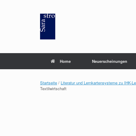
Zum
Inhalt
springen
Home
Neuerscheinungen
Startseite
/
Literatur und Lernkartensysteme zu IHK-L
Textilwirtschaft