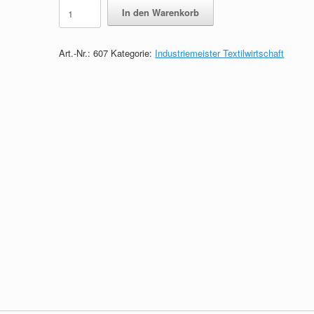
Lernkarten
In den Warenkorb
zum
Industriemeister
Textilwirtschaft
Art.-Nr.:
607
Kategorie:
Industriemeister Textilwirtschaft
quantity