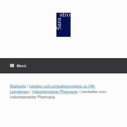
Zum
Inhalt
springen
Menü
Startseite
/
Literatur und Lernkartensysteme zu IHK-
Lehrgängen
/
Industriemeister Pharmazie
/ Lernkarten zum
Industriemeister Pharmazie