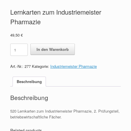
Lernkarten zum Industriemeister
Pharmazie
49,50
€
Lernkarten
In den Warenkorb
zum
Industriemeister
Pharmazie
Art.-Nr.:
277
Kategorie:
Industriemeister Pharmazie
quantity
Beschreibung
Beschreibung
520 Lernkarten zum Industriemeister Pharmazie, 2. Prüfungsteil,
betriebswirtschaftliche Fächer.
Related products