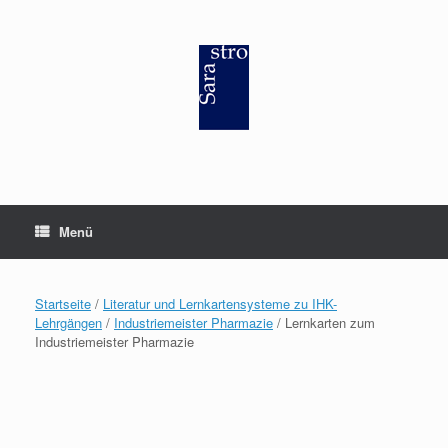
Zum
Inhalt
springen
Menü
Startseite
/
Literatur und Lernkartensysteme zu IHK-
Lehrgängen
/
Industriemeister Pharmazie
/ Lernkarten zum
Industriemeister Pharmazie