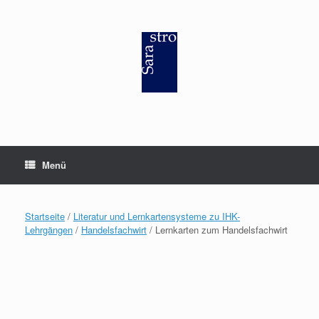
Zum
Inhalt
springen
Menü
Startseite
/
Literatur und Lernkartensysteme zu IHK-
Lehrgängen
/
Handelsfachwirt
/ Lernkarten zum Handelsfachwirt