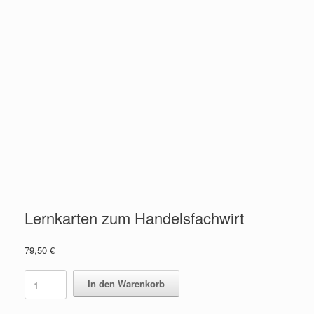
Lernkarten zum Handelsfachwirt
79,50
€
Lernkarten
In den Warenkorb
zum
Handelsfachwirt