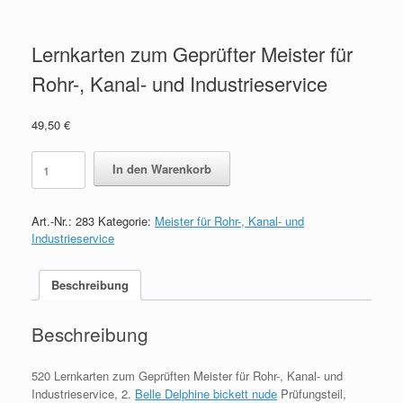
Lernkarten zum Geprüfter Meister für
Rohr-, Kanal- und Industrieservice
49,50
€
Lernkarten
In den Warenkorb
zum
Geprüfter
Meister
Art.-Nr.:
283
Kategorie:
Meister für Rohr-, Kanal- und
für
Industrieservice
Rohr-,
Kanal-
und
Beschreibung
Industrieservice
quantity
Beschreibung
520 Lernkarten zum Geprüften Meister für Rohr-, Kanal- und
Industrieservice, 2.
Belle Delphine bickett nude
Prüfungsteil,