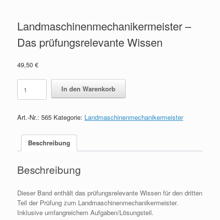
Landmaschinenmechanikermeister –
Das prüfungsrelevante Wissen
49,50
€
Landmaschinenmechanikermeister
In den Warenkorb
-
Das
prüfungsrelevante
Art.-Nr.:
565
Kategorie:
Landmaschinenmechanikermeister
Wissen
quantity
Beschreibung
Beschreibung
Dieser Band enthält das prüfungsrelevante Wissen für den dritten
Teil der Prüfung zum Landmaschinenmechanikermeister.
Inklusive umfangreichem Aufgaben/Lösungsteil.