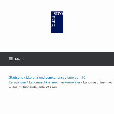
Zum
Inhalt
springen
Menü
Startseite
/
Literatur und Lernkartensysteme zu IHK-
Lehrgängen
/
Landmaschinenmechanikermeister
/ Landmaschinenmech
– Das prüfungsrelevante Wissen