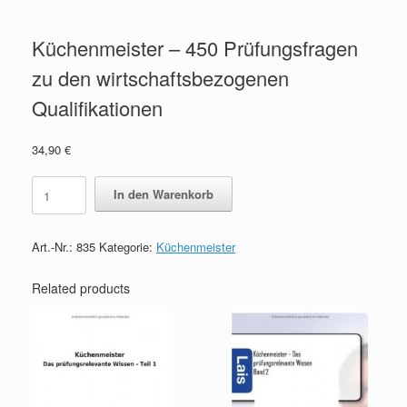
Küchenmeister – 450 Prüfungsfragen
zu den wirtschaftsbezogenen
Qualifikationen
34,90
€
Küchenmeister
In den Warenkorb
-
450
Prüfungsfragen
Art.-Nr.:
835
Kategorie:
Küchenmeister
zu
den
wirtschaftsbezogenen
Related products
Qualifikationen
quantity