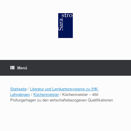
Zum
Inhalt
springen
Menü
Startseite
/
Literatur und Lernkartensysteme zu IHK-
Lehrgängen
/
Küchenmeister
/ Küchenmeister – 450
Prüfungsfragen zu den wirtschaftsbezogenen Qualifikationen