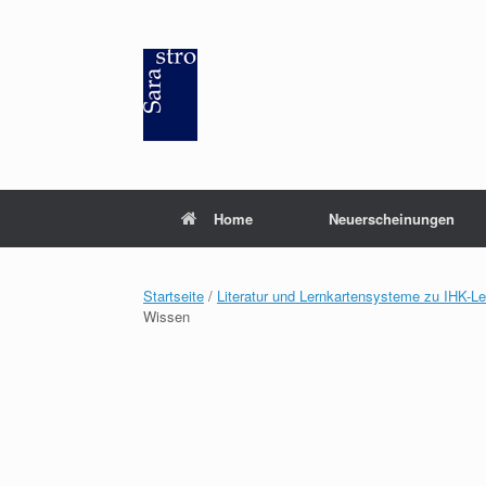
Zum
Inhalt
springen
Home
Neuerscheinungen
Startseite
/
Literatur und Lernkartensysteme zu IHK-L
Wissen