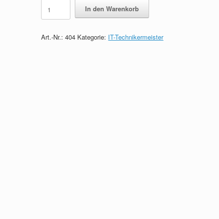
IT-
In den Warenkorb
Technikermeister
-
Das
Art.-Nr.:
404
Kategorie:
IT-Technikermeister
prüfungsrelevante
Wissen
quantity