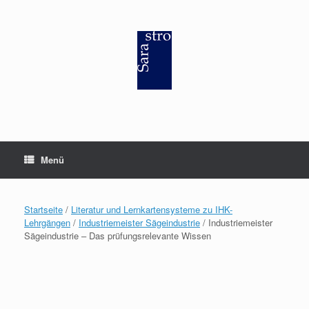
Zum
Inhalt
springen
Menü
Startseite
/
Literatur und Lernkartensysteme zu IHK-
Lehrgängen
/
Industriemeister Sägeindustrie
/ Industriemeister
Sägeindustrie – Das prüfungsrelevante Wissen