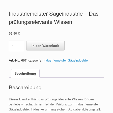
Industriemeister Sägeindustrie – Das
prüfungsrelevante Wissen
69,90
€
Industriemeister
In den Warenkorb
Sägeindustrie
-
Das
Art.-Nr.:
667
Kategorie:
Industriemeister Sägeindustrie
prüfungsrelevante
Wissen
quantity
Beschreibung
Beschreibung
Dieser Band enthält das prüfungsrelevante Wissen für den
betriebswirtschaftlichen Teil der Prüfung zum Industriemeister
Sägeindustrie. Inklusive umfangreichem Aufgaben/Lösungsteil.