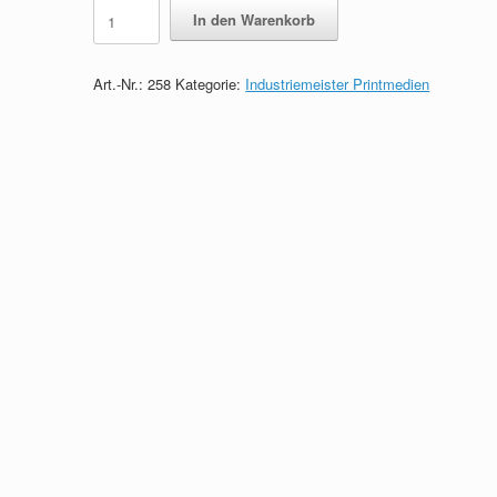
Industriemeister
In den Warenkorb
Printmedien
-
Das
Art.-Nr.:
258
Kategorie:
Industriemeister Printmedien
prüfungsrelevante
Wissen
quantity