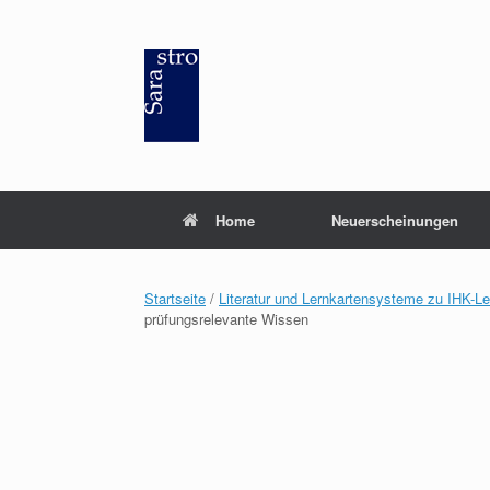
Zum
Inhalt
springen
Home
Neuerscheinungen
Startseite
/
Literatur und Lernkartensysteme zu IHK-L
prüfungsrelevante Wissen