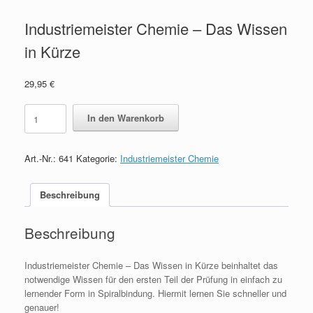
Industriemeister Chemie – Das Wissen
in Kürze
29,95
€
Industriemeister
In den Warenkorb
Chemie
-
Das
Art.-Nr.:
641
Kategorie:
Industriemeister Chemie
Wissen
in
Kürze
Beschreibung
quantity
Beschreibung
Industriemeister Chemie – Das Wissen in Kürze beinhaltet das
notwendige Wissen für den ersten Teil der Prüfung in einfach zu
lernender Form in Spiralbindung. Hiermit lernen Sie schneller und
genauer!