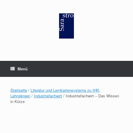
Zum
Inhalt
springen
Menü
Startseite
/
Literatur und Lernkartensysteme zu IHK-
Lehrgängen
/
Industriefachwirt
/ Industriefachwirt – Das Wissen
in Kürze