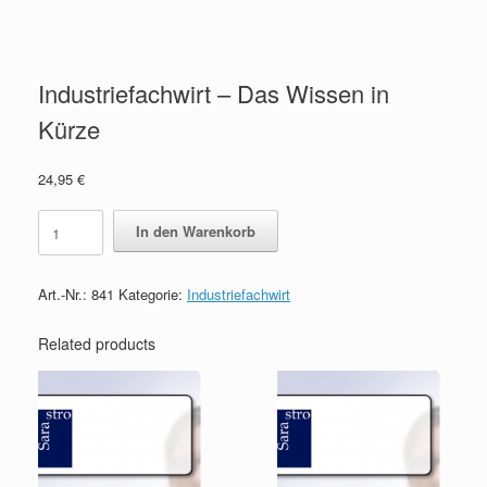
Industriefachwirt – Das Wissen in
Kürze
24,95
€
Industriefachwirt
In den Warenkorb
-
Das
Wissen
Art.-Nr.:
841
Kategorie:
Industriefachwirt
in
Kürze
quantity
Related products