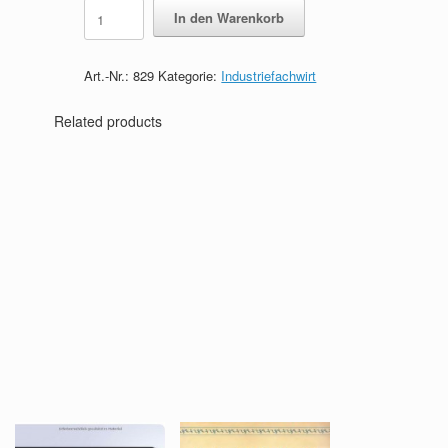
Industriefachwirt
In den Warenkorb
–
Das
prüfungsrelevante
Art.-Nr.:
829
Kategorie:
Industriefachwirt
Wissen
quantity
Related products