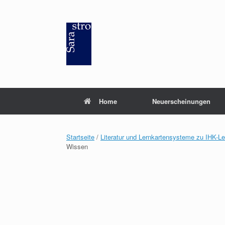
Zum
Inhalt
springen
Home
Neuerscheinungen
Startseite
/
Literatur und Lernkartensysteme zu IHK-L
Wissen