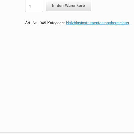
Holzblasinstrumentenmachermeister
In den Warenkorb
-
Das
Wissen
Art.-Nr.:
345
Kategorie:
Holzblasinstrumentenmachermeister
in
Kürze
quantity