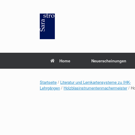
Zum
Inhalt
springen
Home
Neuerscheinungen
Startseite
/
Literatur und Lernkartensysteme zu IHK-
Lehrgängen
/
Holzblasinstrumentenmachermeister
/ Ho