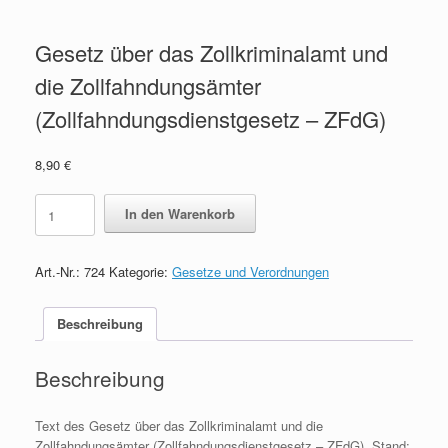
Gesetz über das Zollkriminalamt und
die Zollfahndungsämter
(Zollfahndungsdienstgesetz – ZFdG)
8,90
€
Gesetz
In den Warenkorb
über
das
Zollkriminalamt
Art.-Nr.:
724
Kategorie:
Gesetze und Verordnungen
und
die
Zollfahndungsämter
Beschreibung
(Zollfahndungsdienstgesetz
-
Beschreibung
ZFdG)
quantity
Text des Gesetz über das Zollkriminalamt und die
Zollfahndungsämter (Zollfahndungsdienstgesetz – ZFdG), Stand: