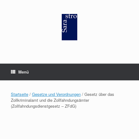
Zum
Inhalt
springen
Menü
Startseite
/
Gesetze und Verordnungen
/ Gesetz über das
Zollkriminalamt und die Zollfahndungsämter
(Zollfahndungsdienstgesetz – ZFdG)