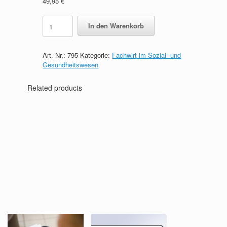
49,95
€
Fachwirt
In den Warenkorb
im
Sozial-
und
Art.-Nr.:
795
Kategorie:
Fachwirt im Sozial- und
Gesundheitswesen
Gesundheitswesen
-
Das
Related products
prüfungsrelevante
Wissen
quantity