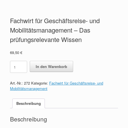
Fachwirt für Geschäftsreise- und
Mobilitätsmanagement – Das
prüfungsrelevante Wissen
69,50
€
Fachwirt
In den Warenkorb
für
Geschäftsreise-
und
Art.-Nr.:
272
Kategorie:
Fachwirt für Geschäftsreise- und
Mobilitätsmanagement
Mobilitätsmanagement
-
Das
prüfungsrelevante
Beschreibung
Wissen
quantity
Beschreibung