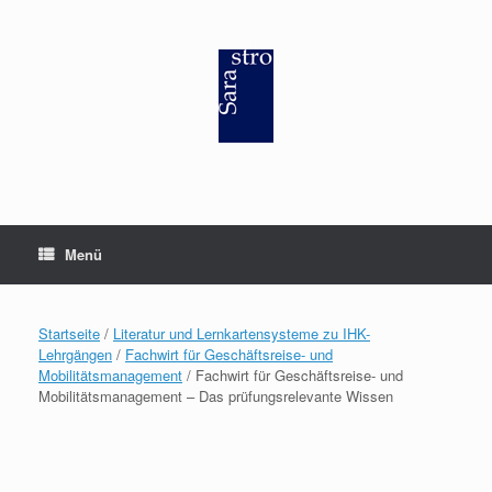
Zum
Inhalt
springen
Menü
Startseite
/
Literatur und Lernkartensysteme zu IHK-
Lehrgängen
/
Fachwirt für Geschäftsreise- und
Mobilitätsmanagement
/ Fachwirt für Geschäftsreise- und
Mobilitätsmanagement – Das prüfungsrelevante Wissen