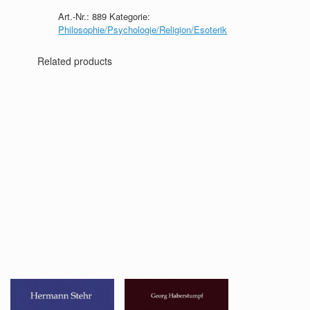
der
Art.-Nr.:
889
Kategorie:
Edelsteine
Philosophie/Psychologie/Religion/Esoterik
quantity
Related products