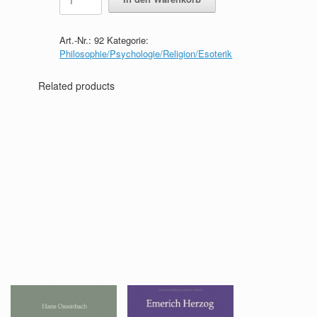
Bedeutung
der
Psychoanalyse
Art.-Nr.:
92
Kategorie:
für
Philosophie/Psychologie/Religion/Esoterik
die
Geisteswissenschaften
Related products
quantity