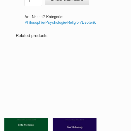
Spiritismus,
die
Narrheit
Art.-Nr.:
117
Kategorie:
unseres
Philosophie/Psychologie/Religion/Esoterik
Zeitalters
quantity
Related products