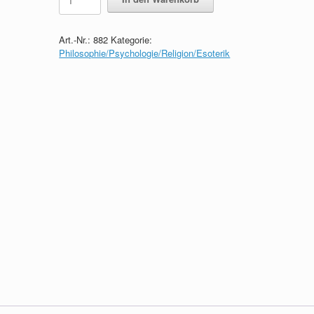
Okkultismus
im
modernen
Art.-Nr.:
882
Kategorie:
Weltbild
Philosophie/Psychologie/Religion/Esoterik
quantity