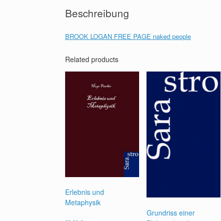
Beschreibung
BROOK LOGAN FREE PAGE naked people
Related products
Erlebnis und
Metaphysik
Grundriss einer