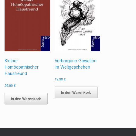
Kleiner
Verborgene Gewalten
Homöopathischer
im Weltgeschehen
Hausfreund
19,90
€
29,90
€
In den Warenkorb
In den Warenkorb