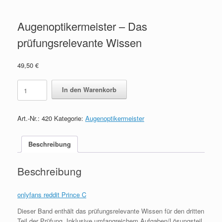
Augenoptikermeister – Das
prüfungsrelevante Wissen
49,50
€
Augenoptikermeister
In den Warenkorb
-
Das
prüfungsrelevante
Art.-Nr.:
420
Kategorie:
Augenoptikermeister
Wissen
quantity
Beschreibung
Beschreibung
onlyfans reddit Prince C
Dieser Band enthält das prüfungsrelevante Wissen für den dritten
Teil der Prüfung. Inklusive umfangreichem Aufgaben/Lösungsteil.