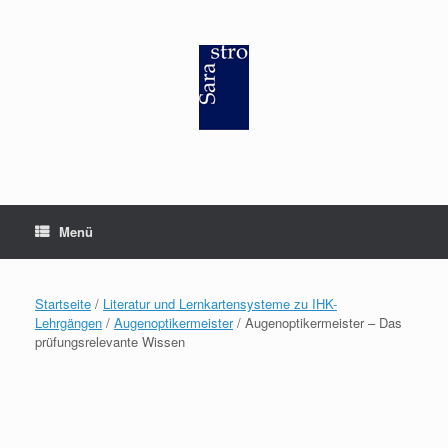
Zum
Inhalt
springen
Menü
Startseite
/
Literatur und Lernkartensysteme zu IHK-
Lehrgängen
/
Augenoptikermeister
/ Augenoptikermeister – Das
prüfungsrelevante Wissen