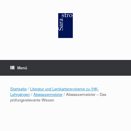
Zum
Inhalt
springen
Menü
Startseite
/
Literatur und Lernkartensysteme zu IHK-
Lehrgängen
/
Abwassermeister
/ Abwassermeister – Das
prüfungsrelevante Wissen