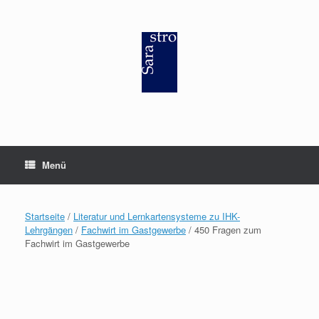
Zum
Inhalt
springen
Menü
Startseite
/
Literatur und Lernkartensysteme zu IHK-
Lehrgängen
/
Fachwirt im Gastgewerbe
/ 450 Fragen zum
Fachwirt im Gastgewerbe