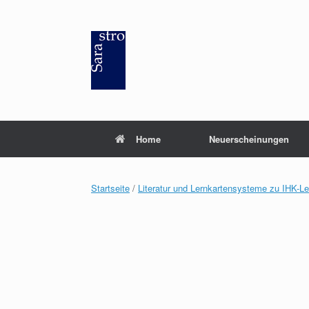
Zum
Inhalt
springen
Home
Neuerscheinungen
Startseite
/
Literatur und Lernkartensysteme zu IHK-L