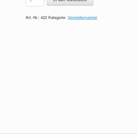
Prüfungsfragen
zum
Vergoldermeister
Art.-Nr.:
422
Kategorie:
Vergoldermeister
quantity