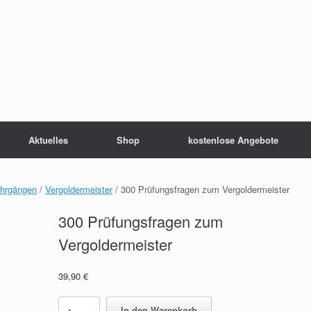
Aktuelles
Shop
kostenlose Angebote
ehrgängen
/
Vergoldermeister
/ 300 Prüfungsfragen zum Vergoldermeister
300 Prüfungsfragen zum
Vergoldermeister
39,90
€
300
In den Warenkorb